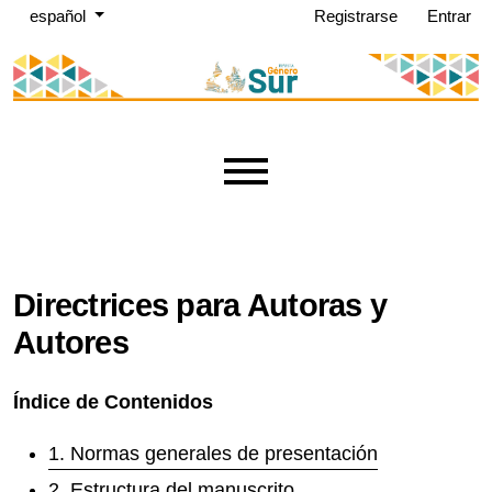
Menú de administración
Ir al menú de navegación principal
Ir al contenido principal
Ir al pie de página del sitio
Cambiar el idioma. El idioma actual es:
español
Registrarse
Entrar
Menú principal
Directrices para Autoras y
Autores
Índice de Contenidos
1. Normas generales de presentación
2. Estructura del manuscrito