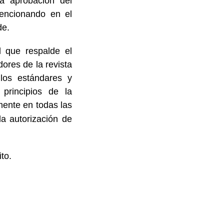
la aprobación del
mencionando en el
de.
l que respalde el
dores de la revista
 los estándares y
 principios de la
mente en todas las
la autorización de
to.