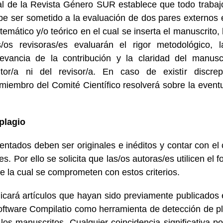
rial de la Revista Género SUR establece que todo traba
be ser sometido a la evaluación de dos pares externos e
temático y/o teórico en el cual se inserta el manuscrito,
/os revisoras/es evaluarán el rigor metodológico, 
levancia de la contribución y la claridad del manusc
tor/a ni del revisor/a. En caso de existir discre
miembro del Comité Científico resolverá sobre la eventu
 plagio
sentados deben ser originales e inéditos y contar con el
es. Por ello se solicita que las/os autoras/es utilicen el 
e la cual se comprometen con estos criterios.
licará artículos que hayan sido previamente publicados 
 software Compilatio como herramienta de detección de pl
e los manuscritos. Cualquier coincidencia significativa 