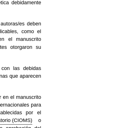
ética debidamente
s autoras/es deben
licables, como el
en el manuscrito
ntes otorgaron su
 con las debidas
onas que aparecen
r en el manuscrito
ternacionales para
ablecidas por el
atorio (CIOMS)
o