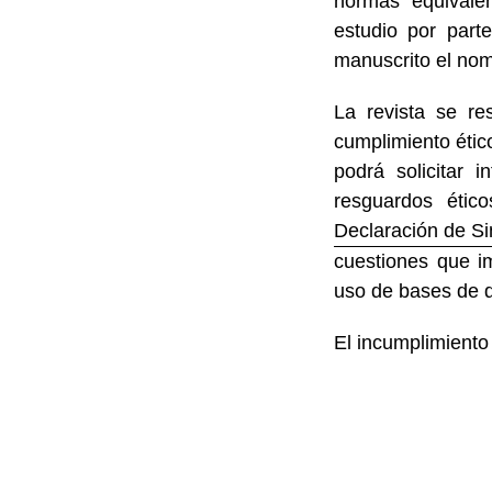
normas equivalen
estudio por part
manuscrito el nom
La revista se re
cumplimiento ético
podrá solicitar 
resguardos ético
Declaración de S
cuestiones que im
uso de bases de d
El incumplimiento