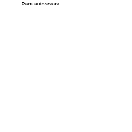
Para autores/as
Para bibliotecarios/as