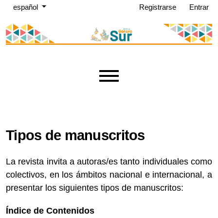
Menú de administración
Ir al menú de navegación principal
Ir al contenido principal
Ir al pie de página del sitio
Cambiar el idioma. El idioma actual es:
español
Registrarse
Entrar
Menú principal
Tipos de manuscritos
La revista invita a autoras/es tanto individuales como
colectivos, en los ámbitos nacional e internacional, a
presentar los siguientes tipos de manuscritos:
Índice de Contenidos