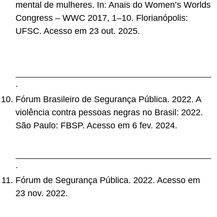
mental de mulheres. In: Anais do Women’s Worlds
Congress – WWC 2017, 1–10. Florianópolis:
UFSC. Acesso em 23 out. 2025.
http://www.en.wwc2017.eventos.dype.com.br/reso
urces/anais/1500250768_ARQUIVO_Genero_sau
demental_e_violencia_Giordana%281%29.pdf
.
Fórum Brasileiro de Segurança Pública. 2022. A
violência contra pessoas negras no Brasil: 2022.
São Paulo: FBSP. Acesso em 6 fev. 2024.
https://publicacoes.forumseguranca.org.br/handle/
fbsp/85
.
Fórum de Segurança Pública. 2022. Acesso em
23 nov. 2022.
https://forumseguranca.org.br/publicacoes_posts/a