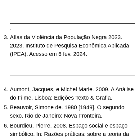
feminicidios-caem-mas-outras-formas-de-
violencia-contra-meninas-e-mulheres-crescem-
em-2021.pdf
.
Atlas da Violência da População Negra 2023.
2023. Instituto de Pesquisa Econômica Aplicada
(IPEA). Acesso em 6 fev. 2024.
https://www.ipea.gov.br/atlasviolencia/publicacoes/
280/atlas-2023-populacao-negra
.
Aumont, Jacques, e Michel Marie. 2009. A Análise
do Filme. Lisboa: Edições Texto & Grafia.
Beauvoir, Simone de. 1980 [1949]. O segundo
sexo. Rio de Janeiro: Nova Fronteira.
Bourdieu, Pierre. 2008. Espaço social e espaço
simbólico. In: Razões práticas: sobre a teoria da