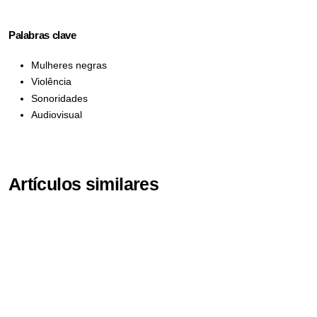
Palabras clave
Mulheres negras
Violência
Sonoridades
Audiovisual
Artículos similares
Danae Silva Moya,
Cuerpos disciplinados y honor en disputa: Un
análisis de la violencia doméstica en la villa de
San Fernando (1787-1830)
,
Revista Género SUR: Vol. 1 Núm. 1 (2026):