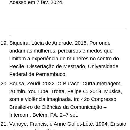
Acesso em 7 fev. 2024.
http://pepsic.bvsalud.org/scielo.php?
script=sci_arttext&pid=S1413-
389X2016000100010&lng=pt&nrm=iso
.
Siqueira, Lúcia de Andrade. 2015. Por onde
andam as mulheres: percursos e medos que
limitam a experiência de mulheres no centro do
Recife. Dissertação de Mestrado, Universidade
Federal de Pernambuco.
Sousa, Zeudi. 2022. O Buraco. Curta-metragem,
20 min. YouTube. Trotta, Felipe C. 2019. Música,
som e violência imaginada. In: 42o Congresso
Brasilei-ro de Ciências da Comunicação –
Intercom, Belém, PA, 2–7 set.
Vanoye, Francis, e Anne Goliot-Lété. 1994. Ensaio