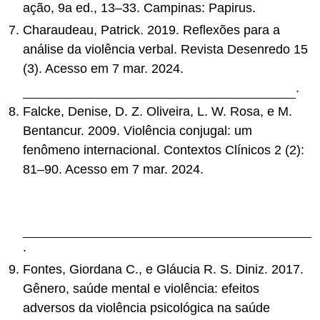
ação, 9a ed., 13–33. Campinas: Papirus.
Charaudeau, Patrick. 2019. Reflexões para a
análise da violência verbal. Revista Desenredo 15
(3). Acesso em 7 mar. 2024.
https://seer.upf.br/index.php/rd/article/view/9916
.
Falcke, Denise, D. Z. Oliveira, L. W. Rosa, e M.
Bentancur. 2009. Violência conjugal: um
fenômeno internacional. Contextos Clínicos 2 (2):
81–90. Acesso em 7 mar. 2024.
http://pepsic.bvsalud.org/scielo.php?
script=sci_arttext&pid=S1983-
34822009000200002
.
Fontes, Giordana C., e Gláucia R. S. Diniz. 2017.
Gênero, saúde mental e violência: efeitos
adversos da violência psicológica na saúde