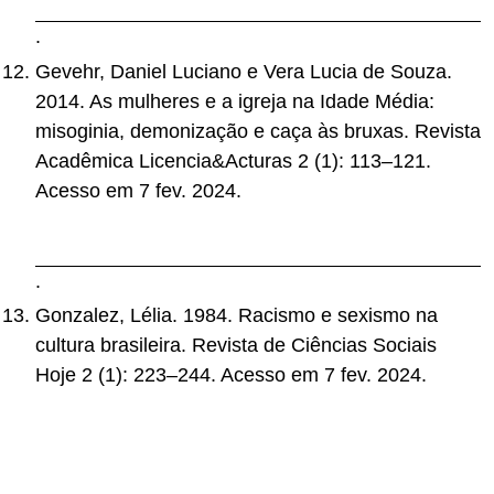
-violencia-contra-negros-e-negras-no-brasil/
.
Gevehr, Daniel Luciano e Vera Lucia de Souza.
2014. As mulheres e a igreja na Idade Média:
misoginia, demonização e caça às bruxas. Revista
Acadêmica Licencia&Acturas 2 (1): 113–121.
Acesso em 7 fev. 2024.
https://ws2.institutoivoti.com.br/ojs/index.php/licen
ciaeacturas/article/view/31
.
Gonzalez, Lélia. 1984. Racismo e sexismo na
cultura brasileira. Revista de Ciências Sociais
Hoje 2 (1): 223–244. Acesso em 7 fev. 2024.
https://edisciplinas.usp.br/pluginfile.php/7395422/
mod_resource/content/1/GONZALES%2C%20L%
C3%A9lia%20-