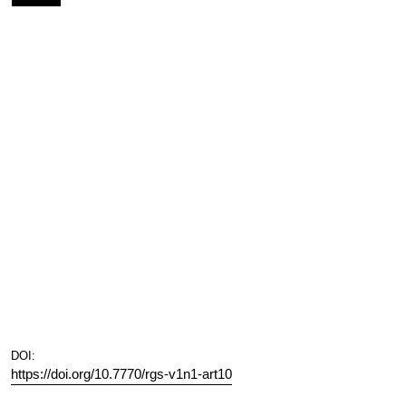
DOI:
https://doi.org/10.7770/rgs-v1n1-art10