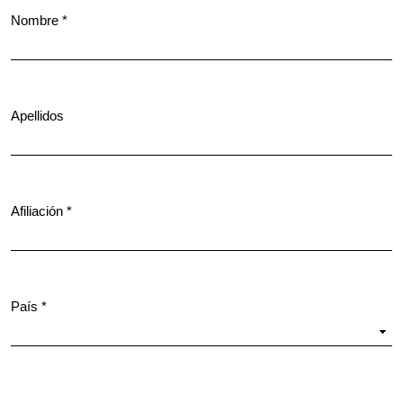
Nombre
*
Obligatorio
Apellidos
Afiliación
*
Obligatorio
País
*
Obligatorio